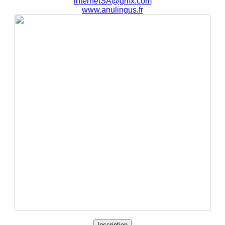
internetSA@gmx.com
www.anulingus.fr
Inscription