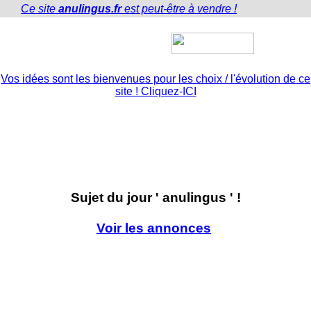
Ce site
anulingus.fr
est peut-être à vendre !
Anulingus.fr
Vos idées sont les bienvenues pour les choix / l'évolution de ce
site ! Cliquez-ICI
inscription
Contact
Sujet du jour ' anulingus ' !
Voir les annonces
Petite histoire sur le thème '
anulingus
' :